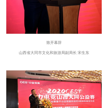
致开幕辞
山西省大同市文化和旅游局副局长 宋生东