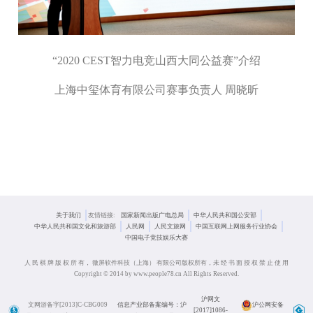
“2020 CEST智力电竞山西大同公益赛”介绍
上海中玺体育有限公司赛事负责人 周晓昕
关于我们
友情链接:
国家新闻出版广电总局
中华人民共和国公安部
中华人民共和国文化和旅游部
人民网
人民文旅网
中国互联网上网服务行业协会
中国电子竞技娱乐大赛
人 民 棋 牌 版 权 所 有， 微屏软件科技（上海） 有限公司版权所有，未 经 书 面 授 权 禁 止 使 用
Copyright © 2014 by www.people78.cn All Rights Reserved.
沪网文
沪公网安备
文网游备字[2013]C-CBG009
信息产业部备案编号：沪
[2017]1086-