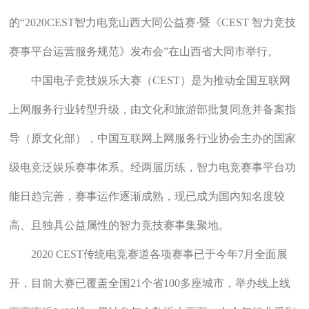
的“2020CEST智力电竞山西大同公益赛·暨《CEST 智力竞技
赛事平台运营服务规范》发布会”在山西省大同市举行。
中国电子竞技娱乐大赛（CEST）是为推动全国互联网
上网服务行业转型升级，由文化和旅游部批复同意并备案指
导（原文化部），中国互联网上网服务行业协会主办的国家
级电竞泛娱乐赛事体系。经两届历练，智力电竞赛事平台功
能日趋完善，赛事运作逐渐成熟，现已成为国内知名度较
高、且独具公益属性的智力竞技赛事集聚地。
2020 CEST传统电竞赛道各项赛事已于今年7月全面展
开，目前大赛已覆盖全国21个省100多座城市，举办线上线