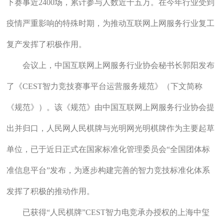
下赛事近2400场，累计参与人数近十五万。在今年行业受到
疫情严重影响的特殊时期，为推动互联网上网服务行业复工
复产发挥了积极作用。
会议上，中国互联网上网服务行业协会秘书长郭阳发布
了《CEST智力竞技赛事平台运营服务规范》（下文简称
《规范》）。该《规范》由中国互联网上网服务行业协会提
出并归口，人民网人民棋牌与光明网光明棋牌作为主要起草
单位，已于近日正式在国家标准化管理委员会“全国团体标
准信息平台”发布，为逐步构建完善的智力竞技标准化体系
发挥了积极的推动作用。
已获得“人民棋牌”CEST智力电竞承办授权的上海中玺