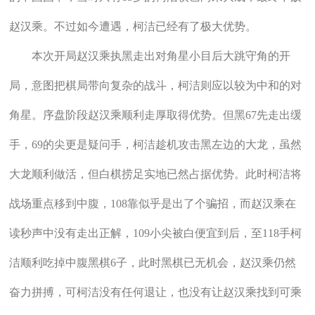
赵汉乘。不过如今遭遇，柯洁已经有了极大优势。
本次开局赵汉乘执黑走出对角星小目后大跳守角的开
局，意图把棋局带向复杂的战斗，柯洁则应以较为中和的对
角星。序盘阶段赵汉乘顺利走厚取得优势。但黑67先走出缓
手，69的尖更是疑问手，柯洁趁机攻击黑左边的大龙，虽然
大龙顺利做活，但白棋捞足实地已然占据优势。此时柯洁将
战场重点移到中腹，108靠似乎是出了个骗招，而赵汉乘在
读秒声中没有走出正解，109小尖被白便宜到后，至118手柯
洁顺利吃掉中腹黑棋6子，此时黑棋已无机会，赵汉乘仍然
奋力拼搏，可柯洁没有任何退让，也没有让赵汉乘找到可乘