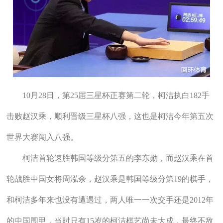
10月28日，第25届三星杯正赛第二轮，柯洁执白182手
击败赵汉乘，顺利晋级三星杯八强，这也是柯洁今年第五次
世界大赛闯入八强。
柯洁首轮速胜韩国等级分第五的李东勋，而赵汉乘在首
轮战胜中国女将周泓余，赵汉乘是韩国等级分第19的棋手，
和柯洁多年来也没有遭遇过，两人唯一一次交手还是2012年
的中国围甲，当时只有15岁的柯洁棋艺尚未大成，最终不敌