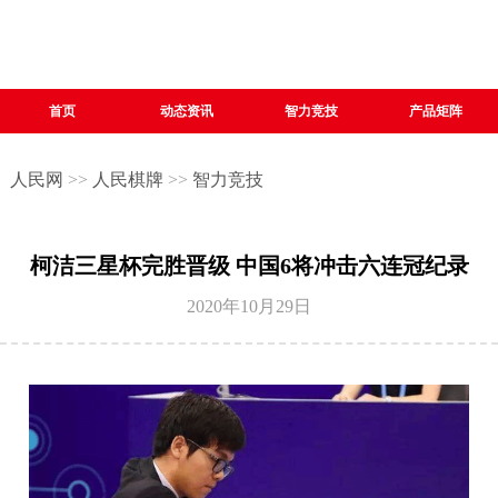
首页
动态资讯
智力竞技
产品矩阵
人民网
>>
人民棋牌
>>
智力竞技
柯洁三星杯完胜晋级 中国6将冲击六连冠纪录
2020年10月29日