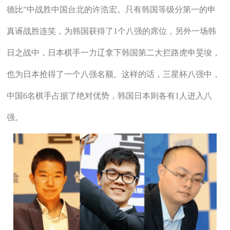
德比”中战胜中国台北的许浩宏。只有韩国等级分第一的申
真谞战胜连笑，为韩国获得了1个八强的席位，另外一场韩
日之战中，日本棋手一力辽拿下韩国第二大拦路虎申旻埈，
也为日本抢得了一个八强名额。这样的话，三星杯八强中，
中国6名棋手占据了绝对优势，韩国日本则各有1人进入八
强。