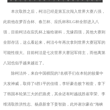
本次取胜之后，柯洁已经是第五次闯入世界大赛八强，
此前他在梦百合杯、春兰杯、应氏杯和LG杯全部进入八
强，目前柯洁在应氏杯上输给谢科，无缘四强，其他大赛则
全部存活，这么看起来，柯洁今年再次拿到世界大赛冠军的
可能性很大。目前柯洁是七次世界大赛冠军得主，而他离第
八冠也似乎越来越近了。
除柯洁外，来自中国棋院的7名棋手们在本轮的较量中
大发神威，取得了6胜1平的佳绩，李轩豪击败卞相壹，拿下
了韩国本轮第三大的拦路虎，其余还有时越战胜崔宰荣、李
维清取胜洪性志、杨鼎新拿下姜智勋，此外谢尔豪在“海峡