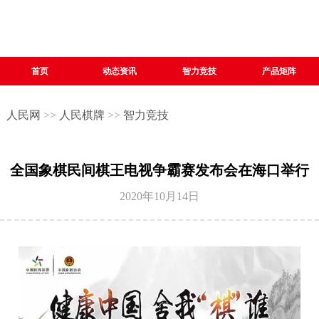
首页
动态资讯
智力竞技
产品矩阵
人民网
>>
人民棋牌
>>
智力竞技
全国象棋民间棋王电视争霸赛发布会在海口举行
2020年10月14日