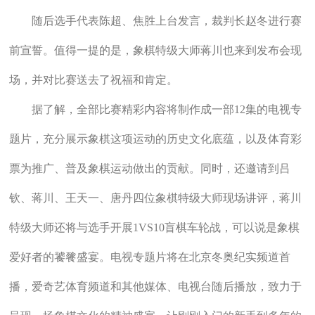
随后选手代表陈超、焦胜上台发言，裁判长赵冬进行赛
前宣誓。值得一提的是，象棋特级大师蒋川也来到发布会现
场，并对比赛送去了祝福和肯定。
据了解，全部比赛精彩内容将制作成一部12集的电视专
题片，充分展示象棋这项运动的历史文化底蕴，以及体育彩
票为推广、普及象棋运动做出的贡献。同时，还邀请到吕
钦、蒋川、王天一、唐丹四位象棋特级大师现场讲评，蒋川
特级大师还将与选手开展1VS10盲棋车轮战，可以说是象棋
爱好者的饕餮盛宴。电视专题片将在北京冬奥纪实频道首
播，爱奇艺体育频道和其他媒体、电视台随后播放，致力于