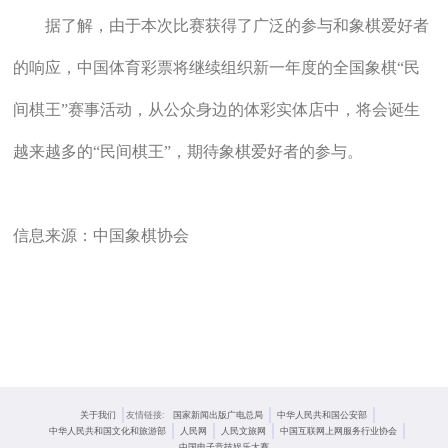
据了解，由于本次比赛获得了广泛的参与和象棋爱好者
的响应，中国体育彩票将继续组织新一年度的全国象棋“民
间棋王”赛事活动，从公众身边的体彩实体店中，将会诞生
越来越多的“民间棋王”，期待象棋爱好者的参与。
信息来源：中国象棋协会
关于我们
友情链接:
国家新闻出版广电总局
中华人民共和国公安部
中华人民共和国文化和旅游部
人民网
人民文旅网
中国互联网上网服务行业协会
中国电子竞技娱乐大赛