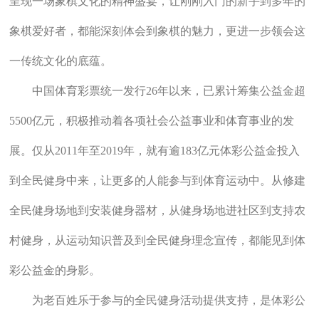
呈现一场象棋文化的精神盛宴，让刚刚入门的新手到多年的
象棋爱好者，都能深刻体会到象棋的魅力，更进一步领会这
一传统文化的底蕴。
中国体育彩票统一发行26年以来，已累计筹集公益金超
5500亿元，积极推动着各项社会公益事业和体育事业的发
展。仅从2011年至2019年，就有逾183亿元体彩公益金投入
到全民健身中来，让更多的人能参与到体育运动中。从修建
全民健身场地到安装健身器材，从健身场地进社区到支持农
村健身，从运动知识普及到全民健身理念宣传，都能见到体
彩公益金的身影。
为老百姓乐于参与的全民健身活动提供支持，是体彩公