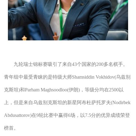
九轮瑞士锦标赛吸引了来自43个国家的200多名棋手。
青年组中最受青睐的是特级大师Shamsiddin Vokhidov(乌兹别
克斯坦)和Parham Maghsoodloo(伊朗)，等级分均在2500以
上，但是来自乌兹别克斯坦的新星阿布杜萨托罗夫(Nodirbek
Abdusattorov)在9轮比赛中赢得6场，以7.5分的优异成绩荣登
榜首。