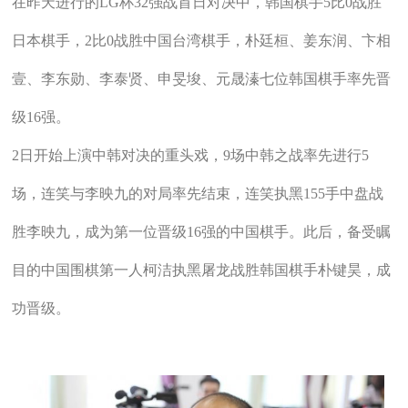
在昨天进行的LG杯32强战首日对决中，韩国棋手5比0战胜
日本棋手，2比0战胜中国台湾棋手，朴廷桓、姜东润、卞相
壹、李东勋、李泰贤、申旻埈、元晟溱七位韩国棋手率先晋
级16强。
2日开始上演中韩对决的重头戏，9场中韩之战率先进行5
场，连笑与李映九的对局率先结束，连笑执黑155手中盘战
胜李映九，成为第一位晋级16强的中国棋手。此后，备受瞩
目的中国围棋第一人柯洁执黑屠龙战胜韩国棋手朴键昊，成
功晋级。