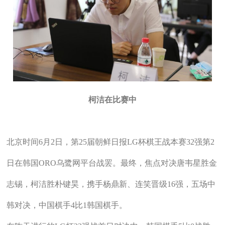
柯洁在比赛中
北京时间6月2日，第25届朝鲜日报LG杯棋王战本赛32强第2
日在韩国ORO乌鹭网平台战罢。最终，焦点对决唐韦星胜金
志锡，柯洁胜朴键昊，携手杨鼎新、连笑晋级16强，五场中
韩对决，中国棋手4比1韩国棋手。