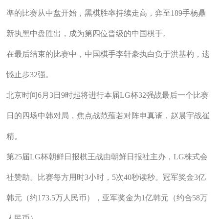
凖的比赛从中盘开始，黑棋胜率持续走高，弈至189手杨鼎
新执黑中盘胜出，成为第四位晋级的中国棋手。
在最后结束的比赛中，中国棋手李轩豪执白负于洪基杓，遗
憾止步32强。
北京时间6月3日9时起将进行本届LG杯32强战最后一个比赛
日的四场中韩对局，焦点战范蕴若对阵申真谞，赵晨宇战崔
精。
第25届LG杯朝鲜日报棋王战由朝鲜日报社主办，LG株式会
社赞助。比赛每方用时3小时，5次40秒读秒。冠军奖金3亿
韩元（约173.5万人民币），亚军奖金为1亿韩元（约合58万
人民币）。