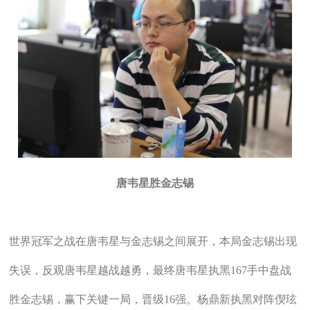
唐韦星胜金志锡
世界冠军之战在唐韦星与金志锡之间展开，本局金志锡出现
失误，反观唐韦星越战越勇，最终唐韦星执黑167手中盘战
胜金志锡，赢下关键一局，晋级16强。杨鼎新执黑对阵偰玹