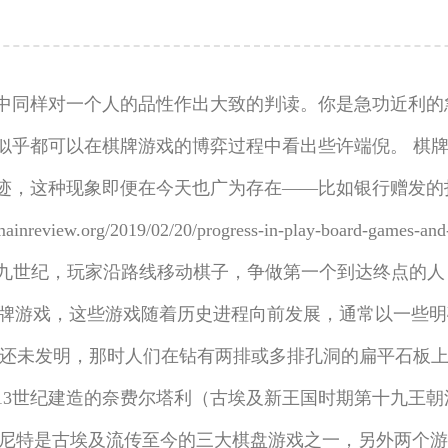
中同样对一个人的品性作出大致的判读。你是急功近利的
似乎都可以在棋牌游戏的博弈过程中看出些许端倪。 棋
，这种现象即便在今天也广为存在——比如银行赠发的扑克
ainreview.org/2019/02/20/progress-in-play-board-gam
 在十八九世纪，玩家沿路线移动棋子，争做第一个到达终点
流行的典型棋牌游戏，这些游戏随着历史进程向前发展，通常以
还未发明，那时人们在钻有两排或多排孔洞的扁平石板上玩
或13世纪建造的奈费尔塔利（古埃及新王国时期第十九王
塞尼特是古埃及流传至今的三大棋盘游戏之一，另外两个游戏分