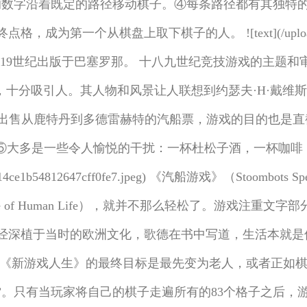
的数字沿着既定的路径移动棋子。④每条路径都有其独特
棋盘上取下棋子的人。 ![text](/uploads/5aee79a001
鹅的游戏》，19世纪出版于巴塞罗那。 十八九世纪竞技游戏的
童趣，十分吸引人。其人物和风景让人联想到约瑟夫·H·戴维斯（Jose
间肖像。为了出售从鹿特丹到多德雷赫特的汽船票，游戏的目的
大多是一些令人愉悦的干扰：一杯杜松子酒，一杯咖啡，或者
715f14ce1b54812647cff0fe7.jpeg) 《汽船游戏》（St
me of Human Life），就并不那么轻松了。游戏注
经深植于当时的欧洲文化，歌德在书中写道，生活本就是像
《新游戏人生》的最终目标是最先变为老人，或者正如棋
”。只有当玩家将自己的棋子走遍所有的83个格子之后，