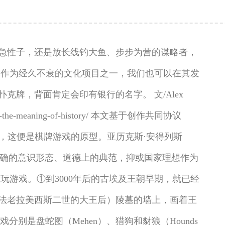
急性子，还是放长线钓大鱼、步步为营的谋略者，
牌作为经久不衰的文化项目之一，我们也可以在其发
牌，背面肯定会印有银行的名字。 文/Alex
es-and-the-meaning-of-history/ 本文基于创作共同协议
的人，这便是棋牌游戏的原型。亚历克斯·安得列斯
一些明确的意识形态、道德上的典范，抑或国家理想作为
游戏。①到3000年后的古埃及王朝早期，就已经
朝法老拉美西斯二世的大王后）陵墓的墙上，画着王
别是盘蛇图（Mehen）、猎狗和豺狼（Hounds