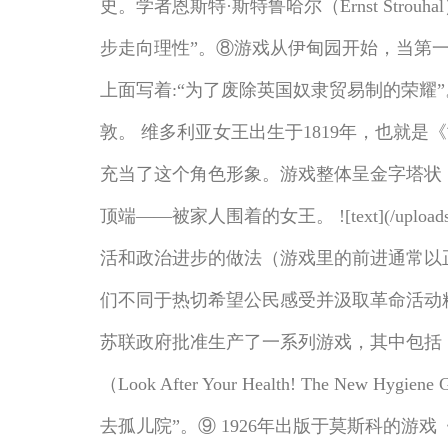
史。学者恩斯特·斯特鲁哈尔（Ernst St
步走向理性”。⑧游戏从伊甸园开始，当第
上面写着:“为了废除英国奴隶贸易制的荣耀”。 ![text]
敦。 维多利亚女王出生于1819年，也就
充当了这个角色形象。游戏整体呈金字塔状
顶端——被家人围着的女王。 ![text](/upload
活和政治进步的做法（游戏里的前进通常以
们不同于热切希望公民感受并汲取革命活动精
苏联政府批准生产了一系列游戏，其中包括《肺结核：无
（Look After Your Health! The
去孤儿院”。⑨ 1926年出版于莫斯科的游戏