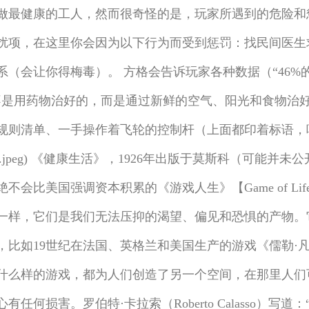
做最健康的工人，然而很奇怪的是，玩家所遇到的危险和
扰项，在这里你会因为以下行为而受到惩罚：找民间医生
（会让你得梅毒）。 方格会告诉玩家各种数据（“46%的
不是用药物治好的，而是通过新鲜的空气、阳光和食物治
则清单、一手操作着飞轮的控制杆（上面都印着标语，呼吁工
cc66166f7f2c1c.jpeg) 《健康生活》，1926年出版于
比美国强调资本积累的《游戏人生》【Game of Life
一样，它们是我们无法压抑的渴望、偏见和恐惧的产物。
世纪在法国、英格兰和美国生产的游戏《儒勒·凡尔纳和奈莉·布莱》
什么样的游戏，都为人们创造了另一个空间，在那里人们
何损害。罗伯特·卡拉索（Roberto Calasso）写道