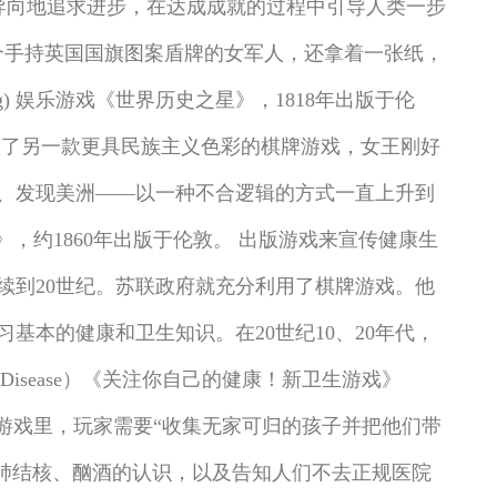
目标为导向地追求进步，在达成成就的过程中引导人类一步
个手持英国国旗图案盾牌的女军人，还拿着一张纸，
66b5.jpeg) 娱乐游戏《世界历史之星》，1818年出版于伦
出版了另一款更具民族主义色彩的棋牌游戏，女王刚好
、发现美洲——以一种不合逻辑的方式一直上升到
g) 《历史金字塔》，约1860年出版于伦敦。 出版游戏来宣传健康生
续到20世纪。苏联政府就充分利用了棋牌游戏。他
本的健康和卫生知识。在20世纪10、20年代，
an Disease）《关注你自己的健康！新卫生游戏》
d），在《孤儿》这个游戏里，玩家需要“收集无家可归的孩子并把他们带
对梅毒、肺结核、酗酒的认识，以及告知人们不去正规医院