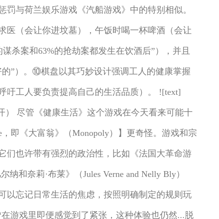
惩罚与荷兰娱乐游戏《汽船游戏》中的特别相似。
求医（会让你进坟墓），午饭时喝一杯啤酒（会让
谋杀案和63%的抢劫案都发生在饮酒后”），并且
好的”）。⑩棋盘以其巧妙设计强调工人的健康掌握
人要负责提高自己的生活品质）。 ![text]
莫斯科（可能并未公开） 尽管《健康生活》这个游戏在今天看来可能十
，即《大富翁》（Monopoly）】更奇怪。游戏和宗
它们也许带有强烈的政治性，比如《法国大革命游
（Jules Verne and Nelly Bly）
可以忘记日常生活的焦虑，按照明确制定的规则玩
：“在游戏里即便感觉到了紧张，这种体验也仍然...脱