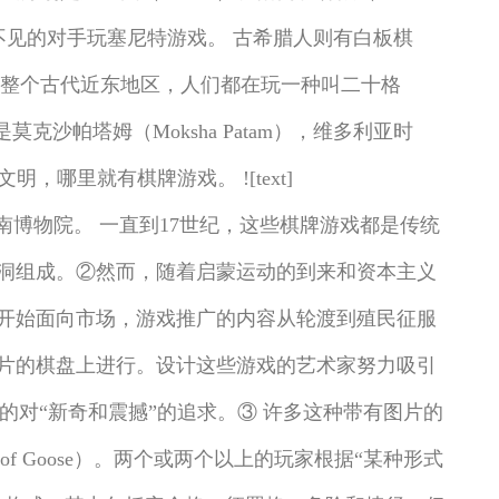
王后奈费尔塔利在和一个看不见的对手玩塞尼特游戏。 古希腊人则有白板棋
型。在整个古代近东地区，人们都在玩一种叫二十格
莫克沙帕塔姆（Moksha Patam），维多利亚时
明，哪里就有棋牌游戏。 ![text]
宝市出土，藏于河南博物院。 一直到17世纪，这些棋牌游戏都是传统
洞组成。②然而，随着启蒙运动的到来和资本主义
戏开始面向市场，游戏推广的内容从轮渡到殖民征服
片的棋盘上进行。设计这些游戏的艺术家努力吸引
所说的对“新奇和震撼”的追求。③ 许多这种带有图片的
e of Goose）。两个或两个以上的玩家根据“某种形式