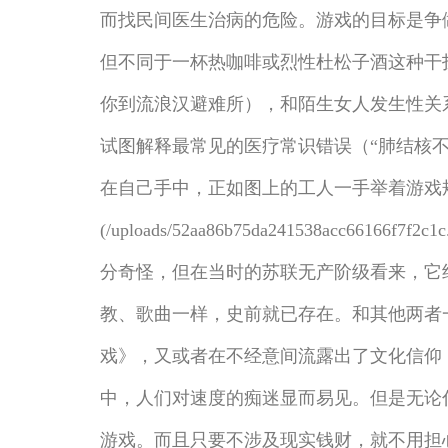
而找民间医生治病的危险。游戏的目标是争
但不同于一杯热咖啡或烈性杜松子酒这种干
你到流浪汉避难所），和陌生女人发生性关系
试图解释最常见的医疗常识错误（“肺结核
在自己手中，正如图上的工人一手举着游戏规
(/uploads/52aa86b75da241538a
分奇怪，但在当时的苏联无产阶级看来，它绝不会
教、歌曲一样，史前就已存在。和其他两者
戏》，又或者在不经意间流露出了文化信仰，比如19
中，人们对速度的痴迷显而易见。但是无论
游戏。而且只要不涉及现实钱财，就不用担心有任