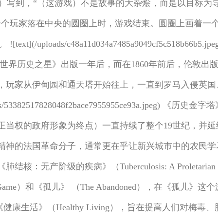
rouhal）写到，“（这游戏）不是故事的大杂烩，而是以
一个玩家落在中央的圆圈上时，游戏结束。圆圈上画着一
(/uploads/c48a11d034a7485a9049cf5c518b
是《世界历史之星》出版一年后，而在1860年前后，伦敦
，玩家从伊甸园和通天塔开始往上，一直到罗马入侵英国
s/53382517828048f2bace7955955ce93a.jpe
正当权的政府形象为终点）一直持续了整个19世纪，并延
神的法国革命分子，通常更在乎让新兴城市中的农民学习基
产阶级的疾病》（Tuberculosis: A Proletari
 New Hygiene Game）和《孤儿》 （The Abandone
《健康生活》（Healthy Living），旨在提高人们