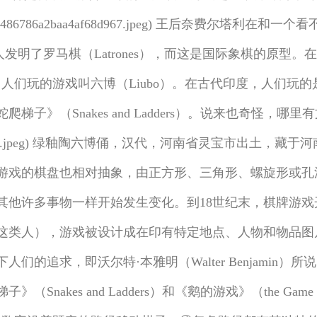
7649937dc480486786a2baa4af68d967.jpeg) 
马人发明了罗马棋（Latrones），而这是国际象棋的原
中国，人们玩的游戏叫六博（Liubo）。在古代印度，人们玩的是
（Snakes and Ladders）。说来也奇怪，哪里有文
a49a0150a721b1d.jpeg) 绿釉陶六博俑，汉代，河南省灵
游戏的棋盘也相对抽象，由正方形、三角形、螺旋形或孔
其他许多事物一样开始发生变化。到18世纪末，棋牌游
这类人），游戏被设计成在印有特定地点、人物和物品图
的追求，即沃尔特·本雅明（Walter Benjamin）
akes and Ladders）和《鹅的游戏》（the Gam