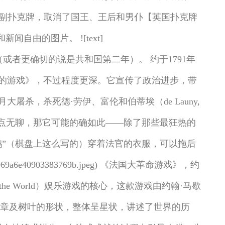
了整副扑克牌，取消了国王、王后和男仆【英国扑克牌
自由的图片。 ![text]
约来自1790年（或者更确切的说是共和国第二年）。 约于1791年
一样借鉴了《鹅的游戏》，不过程度更深。它宣传了政治进步，带
，杀死德·劳伊、富伦和伯蒂埃（de Launy,
听起来有点无聊，那它可能的确如此——除了那些最狂热的
鹅”（棋盘上这么写的）穿着法官的衣服，可以拖后
a6e40903383769b.jpeg) 《法国大革命游戏》，约
of the World）娱乐游戏的核心，这款游戏由约翰·马歇
新月、勋章及树叶的形状，整体呈星状，讲述了世界的历