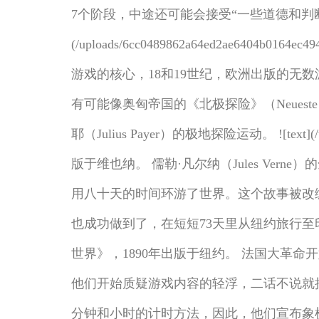
7个阶段，中途还可能会接受“一些道德和判断
(/uploads/6cc0489862a64ed2a
游戏的核心，18和19世纪，欧洲出版的
有可能像奥匈帝国的《北极探险》（Neueste No
耶（Julius Payer）的极地探险运动。 ![text](/up
版于维也纳。 儒勒·凡尔纳（Jules Ver
用八十天的时间环游了世界。这个故事被改编成
也成功做到了，在短短73天里从纽约旅行至印度，然后再回到了
世界》，1890年出版于纽约。 法国大革
他们开始质疑游戏内容的轻浮，二话不说就
分钟和小时的计时方法，因此，他们宣布象棋中