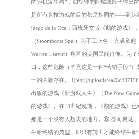
的随机发生器”，如旋转的陀螺或骰子得出
是所有竞技游戏的目的都是相同的——到达终点格，成为第一个从
juego de la Oca，西班牙文版《
（Stoomboots Spel）为手工上色，充满
Warren Leavitt）所画的美国民
口，这些危险（毕竟这是一种“营销手段”）⑤
一的凶险存在。 ![text](/uploads/4a23d33
出版的游戏《新游戏人生》（The New Ga
的游戏》。在18世纪晚期，《鹅的游戏》已
那是一个没有人想去的地方。⑥ 显而易见，
生命终结的典型，即只有转世才能终结生命