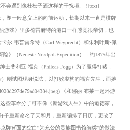
到像杜松子酒这样的干扰项。 ![text]
版于伦敦。 发展的概念，即一般意义上的向前运动，长期以来一直是棋牌
汽船游戏》里多德雷赫特的港口一样感觉很亲切，也
卡尔·韦普雷希特（Carl Weyprecht）和朱利叶斯·佩
北极探险》（Neueste Nordpol-Expedition），约1875年出
斐利亚·福克（Phileas Fogg）为了赢得打赌，
Bly）则试图现身说法，以打败虚构的福克先生，而她
8d297de79ad04384.jpeg) 《和娜丽·布莱一起环游
。这些革命分子可不像《新游戏人生》中的道德家，
分子重新命名了天和月，重新编排了日历，更改了
用扑克牌背面的空白“为充公的贵族图书馆编类”的做法