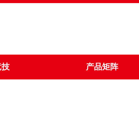
竞技
产品矩阵