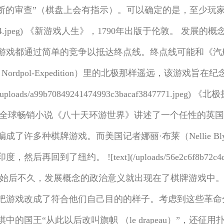
的审查”（棋盘上会有指示）。可以确定的是，至少玩家不会遇
e6404b0164ec494.jpeg) 《新游戏人生》，1790年出
无数游戏都通过简单的竞争以抵达终点线。终点线可能和《
rdpol-Expedition）里的北极那样遥远，该游戏旨在纪念
loads/a99b70849241474993c3bacaf3847771.jpeg) 《
ne）的全球畅销小说《八十天环游世界》讲述了一个任性的英国绅士
了许多种棋牌游戏。而美国记者娜丽·布莱（Nellie 
纽约。 ![text](/uploads/56e2c6f8b72c4d02
命开始后不久，发展概念的政治意义就出现在了棋牌游戏中
把游戏改成了符合他们自己目的的样子。考虑到这些革命
的国王“从此以后改叫旗帜 （le drapeau）”，还征