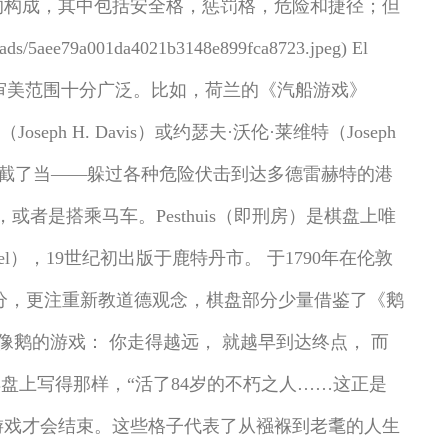
的构成，其中包括安全格，惩罚格，危险和捷径；但
da4021b3148e899fca8723.jpeg) El
主题和审美范围十分广泛。比如，荷兰的《汽船游戏》
ph H. Davis）或约瑟夫·沃伦·莱维特（Joseph
也是直截了当——躲过各种危险伏击到达多德雷赫特的港
是搭乘马车。Pesthuis（即刑房）是棋盘上唯
oombots Spel），19世纪初出版于鹿特丹市。 于1790年在伦敦
重文字部分，更注重新教道德观念，棋盘部分少量借鉴了《鹅
鹅的游戏： 你走得越远， 就越早到达终点， 而
盘上写得那样，“活了84岁的不朽之人……这正是
游戏才会结束。这些格子代表了从襁褓到老耄的人生