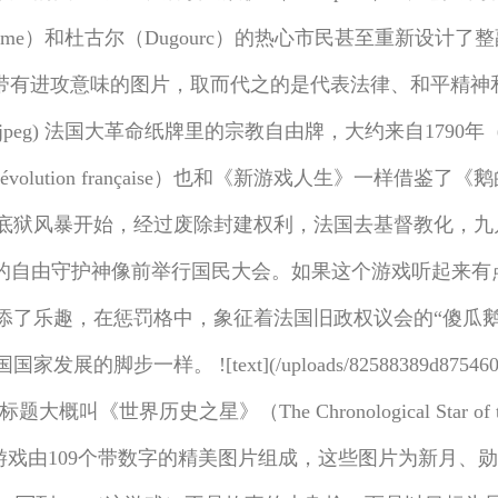
me）和杜古尔（Dugourc）的热心市民甚至重新设计
】等带有进攻意味的图片，取而代之的是代表法律、和平精神和新闻
ebc5f9a96003ae.jpeg) 法国大革命纸牌里的宗教自由牌，大
a Révolution française）也和《新游戏人生》
狱风暴开始，经过废除封建权利，法国去基督教化，九月大屠杀
后来到巴士底广场的自由守护神像前举行国民大会。如果这个游戏
添了乐趣，在惩罚格中，象征着法国旧政权议会的“傻瓜
样。 ![text](/uploads/82588389d87546069
叫《世界历史之星》（The Chronological Star 
在伦敦出版。游戏由109个带数字的精美图片组成，这些图片为