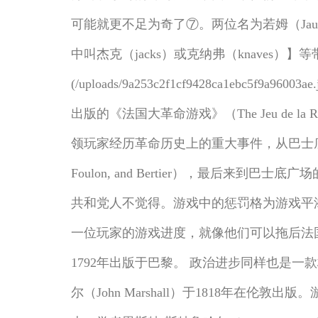
可能就更不足为奇了⑦。两位名为若姆（Jau
中叫杰克（jacks）或克纳弗（knaves）
(/uploads/9a253c2f1cf9428ca1
出版的《法国大革命游戏》（The Jeu de l
领玩家经历革命历史上的重大事件，从巴士底
Foulon, and Bertier），最
共和党人不觉得。游戏中的惩罚格为游戏平
一位玩家的游戏进度，就像他们可以拖后法国国家发展的脚步一
1792年出版于巴黎。 政治进步同样也是一款标题大概
尔（John Marshall）于1818年