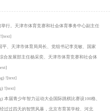
宾馆举行。天津市体育竞赛和社会体育事务中心副主任
xt]
心主任、党委书记朱国平、天津市体育局局长、党组书记李克敏、国家
综合发展部主任杨采奕、天津市体育竞赛和社会体
t]
) ![text]
 ![text]
08283c8a4c256e.jpg) 本届青少年智力运动大会国际跳棋比赛设100格、
加。经过过四天的智慧风暴，北京市育英学校、河北