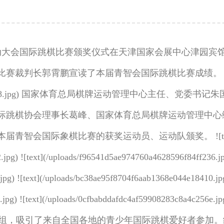
力运动大会国际跳棋比赛颁奖仪式在天津国家会展中心津园
裁判长郭霄鹏宣读了本届青智会国际跳棋比赛成绩。 ![te
a29f856a3695328.jpg) 国家体育总局棋牌运动管理中
际跳棋协会理事长葛峰、国家体育总局棋牌运动管理中心
青智会国际象棋比赛的获奖运动员、运动队颁奖。 ![tex
pg) ![text](/uploads/f96541d5ae974760a4628596f84ff236.jpg
pg) ![text](/uploads/bc38ae95f8704f6aab1368e044e18410.jpg)
d85efc.jpg) ![text](/uploads/0cfbabddafdc4af599
和U17组，吸引了来自全国各地的青少年国际跳棋爱好者参