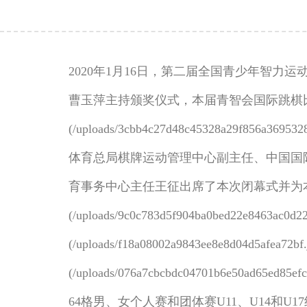
2020年1月16日，第二届全国青少年智
曹玉萍主持颁奖仪式，本届青智会国际跳棋比赛
(/uploads/3cbb4c27d48c45328
体育总局棋牌运动管理中心副主任、中国国
育事务中心主任王征出席了本次闭幕式并为本届
(/uploads/9c0c783d5f904ba0bed22e8463ac0d22.j
(/uploads/f18a08002a9843ee8e8d04d5afea72bf.j
(/uploads/076a7cbcbdc04701b6e50ad65e
64格男、女个人赛和团体赛U11、U14