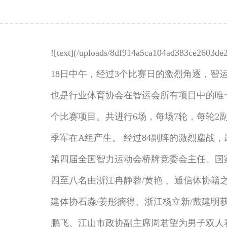
![text](/uploads/8df914a5ca104ad383ce2
18日中午，经过3个比赛日的激烈角逐，智
也是行业体育协会在智运会所有项目中的唯
个比赛项目。共进行6场，每场7轮，每轮2
季军在A组产生。 经过84副牌的激烈鏖战
第四届全国智力运动会桥牌竞委会主任、国
四至八名由浙江冉静蓉/黄艳 、通信体协籍
建体协石淼/姜彤摘得、浙江杨立新/戴建明
鹏飞、江山市政协副主席周君望为男子双人赛