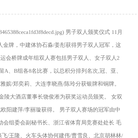
5cc903465388ceca1fd3f8decd.jpg) 男子双人颁奖仪式 11月
人金牌，中建体协石淼/姜彤获得男子双人冠军，这
运会桥牌成年组双人赛包括男子双人、女子双人2
留A、B组各8名比赛，以总积分排列名次,冠、亚、
雅嫔/郑奕莉、大连李晓燕/陈玲分获银牌和铜牌。
金陵大酒店董事长饶俊淅为获奖运动员颁奖。 女双
北欧阳建萍/李丽璇获得。 男子双人赛场的冠军由中
动会组委会副秘书长、浙江省体育局竞赛处处长 毛
飞/王隆、火车头体协何建伟/曹雪良、北京胡林林/