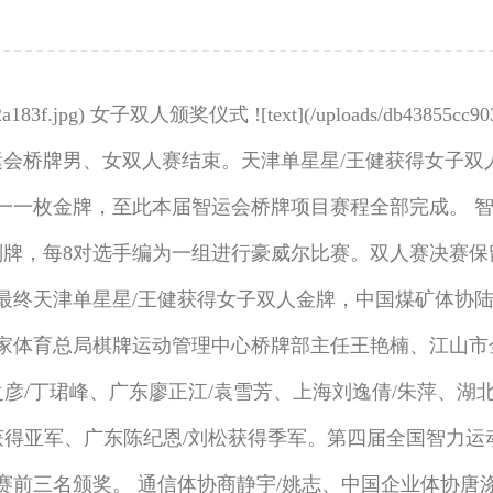
603de2a183f.jpg) 女子双人颁奖仪式 ![text](/uploads/db4385
运会桥牌男、女双人赛结束。天津单星星/王健获得女子双
一一枚金牌，至此本届智运会桥牌项目赛程全部完成。 智
副牌，每8对选手编为一组进行豪威尔比赛。双人赛决赛保
，最终天津单星星/王健获得女子双人金牌，中国煤矿体协陆
家体育总局棋牌运动管理中心桥牌部主任王艳楠、江山市
之彦/丁珺峰、广东廖正江/袁雪芳、上海刘逸倩/朱萍、湖
获得亚军、广东陈纪恩/刘松获得季军。第四届全国智力运
前三名颁奖。 通信体协商静宇/姚志、中国企业体协唐涤