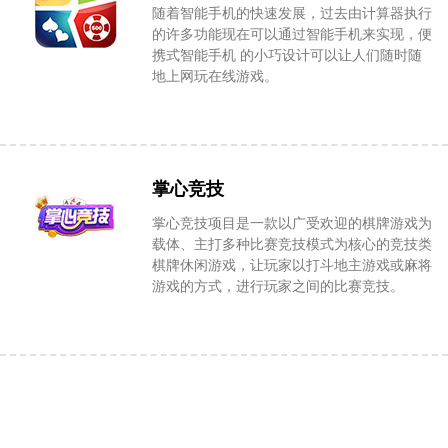
随着智能手机的快速发展，过去由计算器执行
的许多功能现在可以通过智能手机来实现，便
携式智能手机 的小巧设计可以让人们随时随
地上网玩在线游戏。
掌心竞技
掌心竞技项目是一款以广受欢迎的棋牌游戏为
载体、主打多种比赛竞技模式为核心的竞技类
棋牌休闲游戏，让玩家以打斗地主游戏或麻将
游戏的方式，进行玩家之间的比赛竞技。