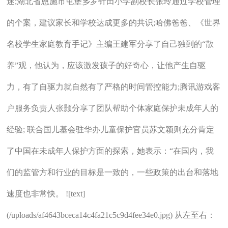
迷;湖北省恩施市屯堡乡罗针田小学副校长张玲通过学校管理
的个案，建议家长和学校达成更多的共识;哈佛爸爸、《世界
名校学生家庭教育手记》主编王建军分享了自己独到的“散
养”观，他认为，应该激发孩子的好奇心，让他产生自驱
力，有了自驱力就自然有了严格的时间管控能力;腾讯游戏客
户服务负责人张颢分享了团队帮助个体家庭保护未成年人的
经验; 联合国儿基会驻华办儿童保护官员苏文颖则充分肯定
了中国在未成年人保护方面的探索，她表示：“在国内，我
们的监管方和行业的目标是一致的，一些政策的出台和落地
速度也非常快。 ![text]
(/uploads/af4643bceca14c4fa21c5c9d4fee34e0.jpg) 从左至右：