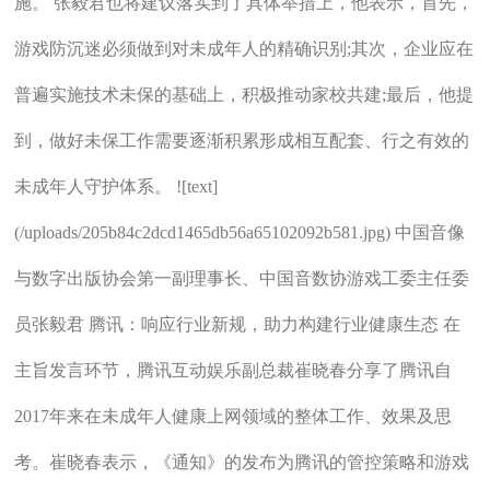
施。 张毅君也将建议落实到了具体举措上，他表示，首先，
游戏防沉迷必须做到对未成年人的精确识别;其次，企业应在
普遍实施技术未保的基础上，积极推动家校共建;最后，他提
到，做好未保工作需要逐渐积累形成相互配套、行之有效的
未成年人守护体系。 ![text]
(/uploads/205b84c2dcd1465db56a65102092b581.jpg) 中国音像
与数字出版协会第一副理事长、中国音数协游戏工委主任委
员张毅君 腾讯：响应行业新规，助力构建行业健康生态 在
主旨发言环节，腾讯互动娱乐副总裁崔晓春分享了腾讯自
2017年来在未成年人健康上网领域的整体工作、效果及思
考。崔晓春表示，《通知》的发布为腾讯的管控策略和游戏