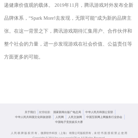
递健康价值观的载体。 2019年11月，腾讯游戏对外发布全新
品牌体系，“Spark More!去发现，无限可能”成为新的品牌主
张。在这一背景之下，腾讯游戏期待汇集用户、合作伙伴和
整个社会的力量，进一步发现游戏在社会价值、公益责任等
方面更多的可能。
关于我们
友情链接:
国家新闻出版广电总局
中华人民共和国公安部
中华人民共和国文化和旅游部
人民网
人民文旅网
中国互联网上网服务行业协会
中国电子竞技娱乐大赛
人 民 棋 牌 版 权 所 有， 微屏软件科技（上海） 有限公司版权所有，未 经 书 面 授 权 禁 止 使 用