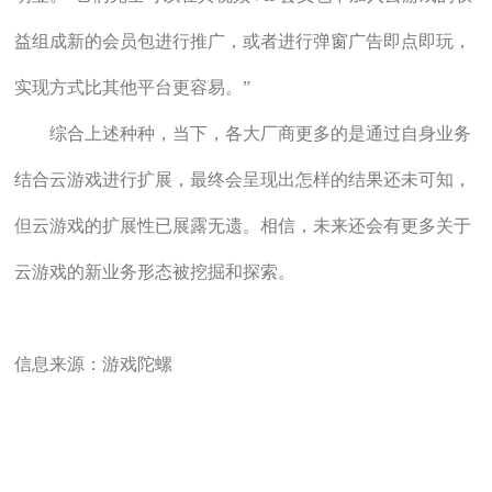
益组成新的会员包进行推广，或者进行弹窗广告即点即玩，
实现方式比其他平台更容易。”
综合上述种种，当下，各大厂商更多的是通过自身业务
结合云游戏进行扩展，最终会呈现出怎样的结果还未可知，
但云游戏的扩展性已展露无遗。相信，未来还会有更多关于
云游戏的新业务形态被挖掘和探索。
信息来源：游戏陀螺