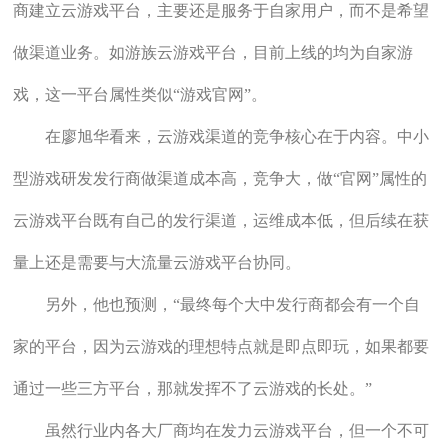
商建立云游戏平台，主要还是服务于自家用户，而不是希望
做渠道业务。如游族云游戏平台，目前上线的均为自家游
戏，这一平台属性类似“游戏官网”。
在廖旭华看来，云游戏渠道的竞争核心在于内容。中小
型游戏研发发行商做渠道成本高，竞争大，做“官网”属性的
云游戏平台既有自己的发行渠道，运维成本低，但后续在获
量上还是需要与大流量云游戏平台协同。
另外，他也预测，“最终每个大中发行商都会有一个自
家的平台，因为云游戏的理想特点就是即点即玩，如果都要
通过一些三方平台，那就发挥不了云游戏的长处。”
虽然行业内各大厂商均在发力云游戏平台，但一个不可