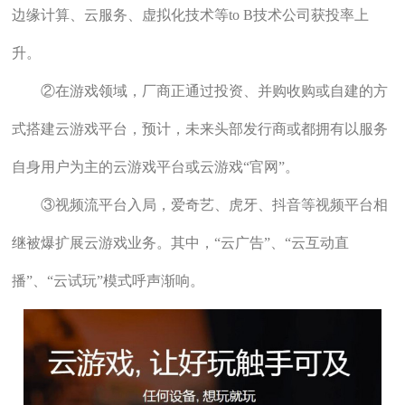
边缘计算、云服务、虚拟化技术等to B技术公司获投率上
升。
②在游戏领域，厂商正通过投资、并购收购或自建的方
式搭建云游戏平台，预计，未来头部发行商或都拥有以服务
自身用户为主的云游戏平台或云游戏“官网”。
③视频流平台入局，爱奇艺、虎牙、抖音等视频平台相
继被爆扩展云游戏业务。其中，“云广告”、“云互动直
播”、“云试玩”模式呼声渐响。