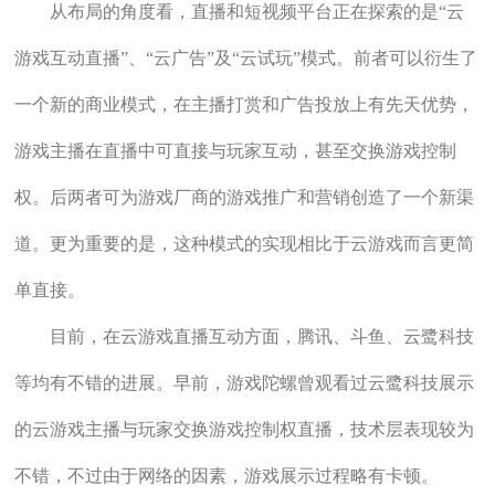
从布局的角度看，直播和短视频平台正在探索的是“云
游戏互动直播”、“云广告”及“云试玩”模式。前者可以衍生了
一个新的商业模式，在主播打赏和广告投放上有先天优势，
游戏主播在直播中可直接与玩家互动，甚至交换游戏控制
权。后两者可为游戏厂商的游戏推广和营销创造了一个新渠
道。更为重要的是，这种模式的实现相比于云游戏而言更简
单直接。
目前，在云游戏直播互动方面，腾讯、斗鱼、云鹭科技
等均有不错的进展。早前，游戏陀螺曾观看过云鹭科技展示
的云游戏主播与玩家交换游戏控制权直播，技术层表现较为
不错，不过由于网络的因素，游戏展示过程略有卡顿。