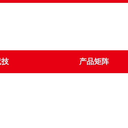
竞技
产品矩阵