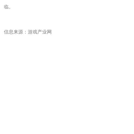
临。
信息来源：游戏产业网
关于我们
友情链接:
国家新闻出版广电总局
中华人民共和国公安部
中华人民共和国文化和旅游部
人民网
人民文旅网
中国互联网上网服务行业协会
中国电子竞技娱乐大赛
人 民 棋 牌 版 权 所 有， 微屏软件科技（上海） 有限公司版权所有，未 经 书 面 授 权 禁 止 使 用
Copyright © 2014 by www.people78.cn All Rights Reserved.