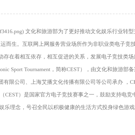
c46fd8263b0af5c7f3416.png) 文化和旅游部为了更
）应运而生。互联网上网服务营业场所作为非职业类电子竞
存在着相互依存，相互促进的关系，发展电子竞技类场所
tronic Sport Tournament，简称CEST），由
有限公司、上海艾播文化传播有限公司等公司承办 ，C
（CEST）是国家官方电子竞技赛事之一，鼓励支持电
数字娱乐理念，号召全民以积极健康的生活方式投身绿色游