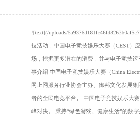
![text](/uploads/5a9376d181f
技活动，中国电子竞技娱乐大赛（CEST
场，挖掘更多潜在的消费，并与电子竞技运动
事介绍 中国电子竞技娱乐大赛（China Elec
网上网服务行业协会主办、御邦文化发展集团
者的全民电竞平台。 中国电子竞技娱乐大赛
峰对决。 秉持“绿色游戏、健康生活”的