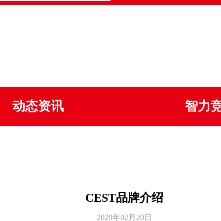
动态资讯
智力
CEST品牌介绍
2020年02月20日